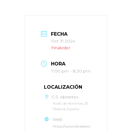
FECHA
Oct 31 2024
Finalizdo!
HORA
7:00 pm - 8:30 pm
LOCALIZACIÓN
C.S. Abrantes
Avda. de Abrantes, 55
Madrid, España
Web
https://www.libreelecci