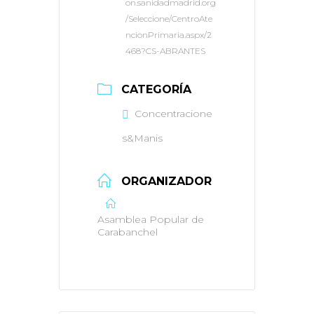
on.sanidadmadrid.org
/Seleccione/CentroAte
ncionPrimaria.aspx/2
468?CS-ABRANTES
CATEGORÍA
Concentracione
s&Manis
ORGANIZADOR
Asamblea Popular de
Carabanchel