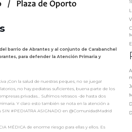
1
L
V
s
C
M
E
del barrio de Abrantes y al conjunto de Carabanchel
rantes, para defender la Atención Primaria y
A
m
iva ¡Con la salud de nuestras peques, no se juega!
J
atorios, no hay pediatras suficientes, buena parte de los
 empresas privadas… Sufrimos retrasos -de hasta dos
imaria. Y claro esto también se nota en la atención a
D
niños SIN #PEDIATRA ASIGNADO en @ComunidadMadrid
D
A MÉDICA de enorme riesgo para ellas y ellos. Es