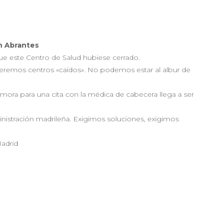
n Abrantes
 que este Centro de Salud hubiese cerrado.
eremos centros «caídos». No podemos estar al albur de
emora para una cita con la médica de cabecera llega a ser
istración madrileña. Exigimos soluciones, exigimos
Madrid