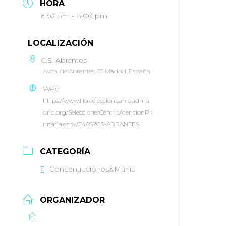
HORA
6:30 pm - 8:00 pm
LOCALIZACIÓN
C.S. Abrantes
Avda. de Abrantes, 55 Madrid, España
Web
https://www.libreeleccion.sanidadma
drid.org/Seleccione/CentroAtencionPr
imaria.aspx/2468?CS-ABRANTES
CATEGORÍA
Concentraciones&Manis
ORGANIZADOR