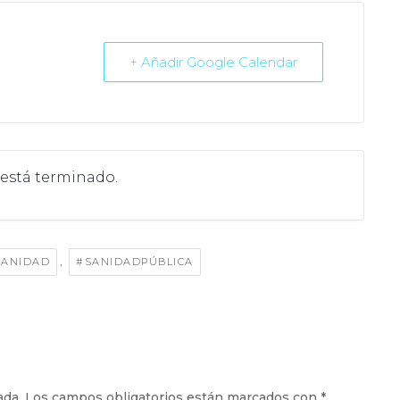
+ Añadir Google Calendar
 está terminado.
,
SANIDAD
#SANIDADPÚBLICA
ada.
Los campos obligatorios están marcados con
*