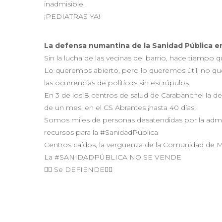
inadmisible.
¡PEDIATRAS YA!
La defensa numantina de la Sanidad Pública e
Sin la lucha de las vecinas del barrio, hace tiempo
Lo queremos abierto, pero lo queremos útil, no qu
las ocurrencias de políticos sin escrúpulos.
En 3 de los 8 centros de salud de Carabanchel la d
de un mes; en el CS Abrantes ¡hasta 40 días!
Somos miles de personas desatendidas por la admin
recursos para la #SanidadPública
Centros caídos, la vergüenza de la Comunidad de 
La #SANIDADPÚBLICA NO SE VENDE
👉🏾 Se DEFIENDE👈🏾