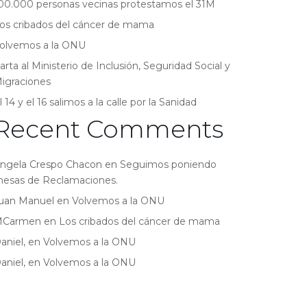
00.000 personas vecinas protestamos el 31M
os cribados del cáncer de mama
olvemos a la ONU
arta al Ministerio de Inclusión, Seguridad Social y
igraciones
l 14 y el 16 salimos a la calle por la Sanidad
Recent Comments
ngela Crespo Chacon
en
Seguimos poniendo
esas de Reclamaciones.
uan Manuel
en
Volvemos a la ONU
MCarmen
en
Los cribados del cáncer de mama
aniel,
en
Volvemos a la ONU
aniel,
en
Volvemos a la ONU