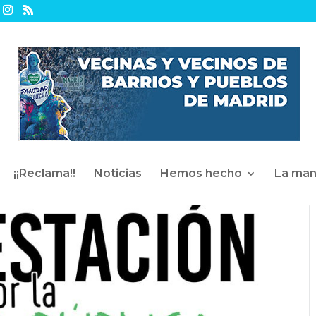
¡¡Reclama!!
Noticias
Hemos hecho
La man