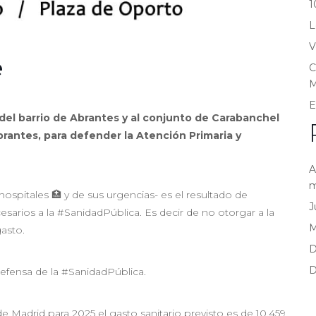
1
L
V
e
C
M
E
del barrio de Abrantes y al conjunto de Carabanchel
rantes, para defender la Atención Primaria y
A
m
ospitales 🏥 y de sus urgencias- es el resultado de
J
cesarios a la #SanidadPública. Es decir de no otorgar a la
gasto.
D
D
efensa de la #SanidadPública.
Madrid para 2025 el gasto sanitario previsto es de 10.459