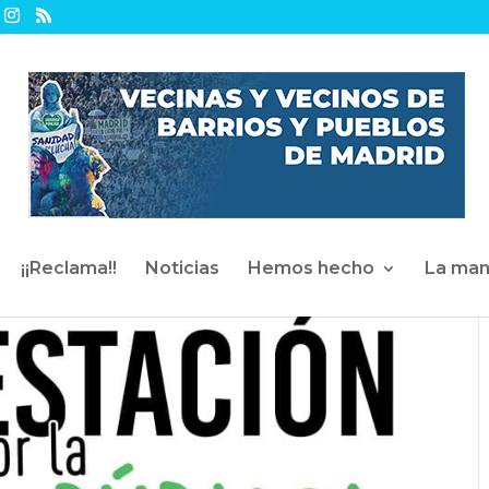
¡¡Reclama!!
Noticias
Hemos hecho
La man