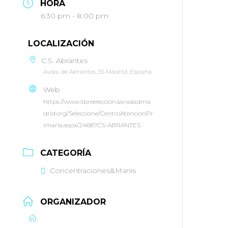
HORA
6:30 pm - 8:00 pm
LOCALIZACIÓN
C.S. Abrantes
Avda. de Abrantes, 55 Madrid, España
Web
https://www.libreeleccion.sanidadma
drid.org/Seleccione/CentroAtencionPr
imaria.aspx/2468?CS-ABRANTES
CATEGORÍA
Concentraciones&Manis
ORGANIZADOR