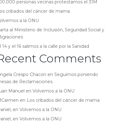
00.000 personas vecinas protestamos el 31M
os cribados del cáncer de mama
olvemos a la ONU
arta al Ministerio de Inclusión, Seguridad Social y
igraciones
l 14 y el 16 salimos a la calle por la Sanidad
Recent Comments
ngela Crespo Chacon
en
Seguimos poniendo
esas de Reclamaciones.
uan Manuel
en
Volvemos a la ONU
MCarmen
en
Los cribados del cáncer de mama
aniel,
en
Volvemos a la ONU
aniel,
en
Volvemos a la ONU