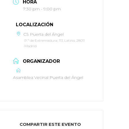
HORA
7:30 pm - 9:00 pm
LOCALIZACIÓN
CS Puerta del Ángel
P.º de Extremadura, 113, Latina, 28011
Madrid
ORGANIZADOR
Asamblea Vecinal Puerta del Ángel
COMPARTIR ESTE EVENTO