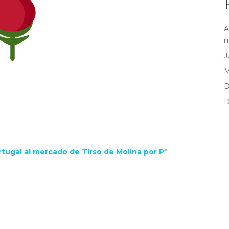
A
m
J
D
D
tugal al mercado de Tirso de Molina por Pº