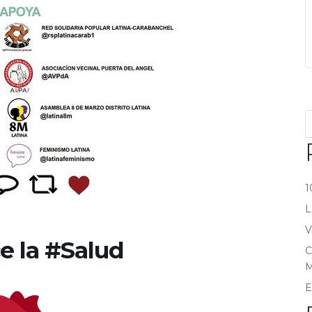
1
L
V
e la #Salud
C
M
E