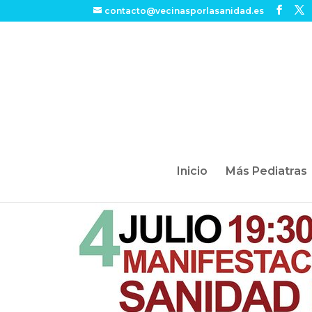
contacto@vecinasporlasanidad.es
Inicio
Más Pediatras