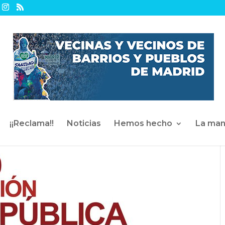
¡¡Reclama!!
Noticias
Hemos hecho
La man