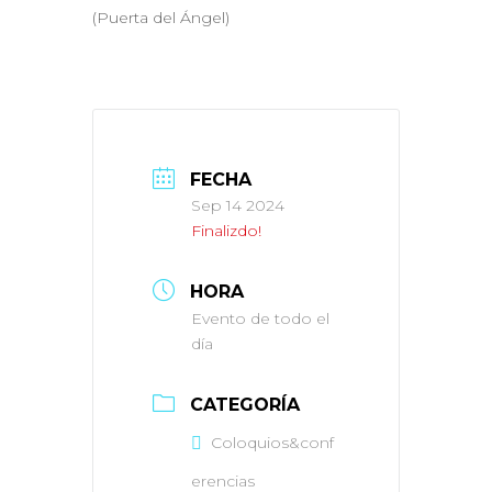
(Puerta del Ángel)
FECHA
Sep 14 2024
Finalizdo!
HORA
Evento de todo el
día
CATEGORÍA
Coloquios&conf
erencias