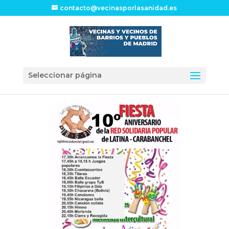
contacto@vecinasporlasanidad.es
Seleccionar página