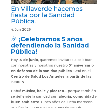
En Villaverde hacemos
fiesta por la Sanidad
Pública.
4, Jun 2026
🎉
¡Celebramos 5 años
defendiendo la Sanidad
Pública!
Hoy,
4 de junio
, queremos invitaros a celebrar
con nosotras y nosotros nuestro
5º aniversario
en defensa de la sanidad pública
. Será en el
Centro de Salud Los Ángeles
,
a partir de las
19:00 h
.
Habrá
música
,
baile
y
picoteo
… porque también
se defiende la sanidad
con alegría, comunidad y
buen ambiente
. Cinco años de lucha merecen
una fiesta, y qué mejor manera de seguir