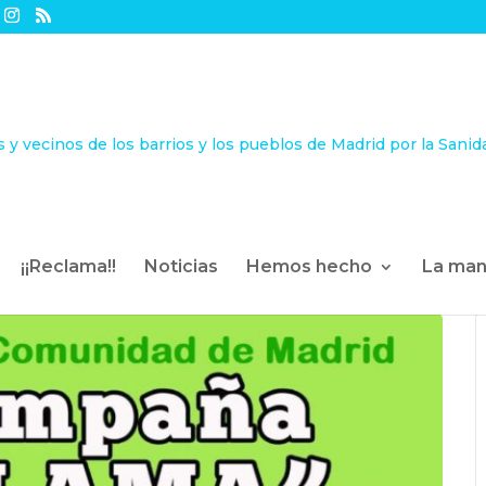
¡¡Reclama!!
Noticias
Hemos hecho
La man