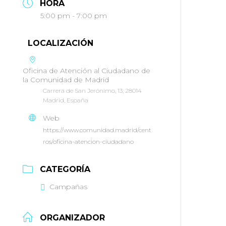
HORA
5:00 pm - 7:00 pm
LOCALIZACIÓN
Oficina de Atención al Ciudadano de
la Comunidad de Madrid
Carrera de San Jerónimo, 13; 28014
Madrid, España
Web
https://www.comunidad.madrid/cent
ros/oficina-atencion-ciudadano
CATEGORÍA
Campañas
ORGANIZADOR