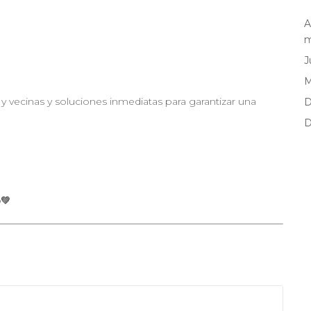
A
m
J
y vecinas y soluciones inmediatas para garantizar una
D
D
💚