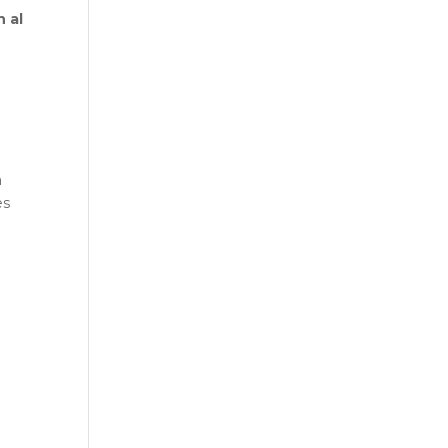
n al
a
es