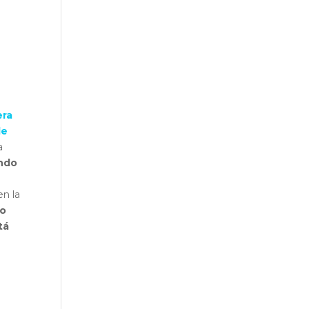
era
de
a
ando
en la
do
tá