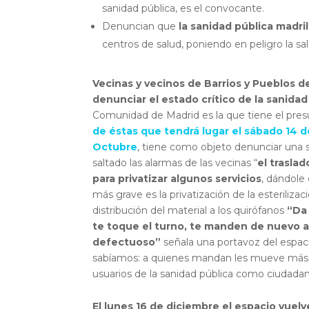
sanidad pública, es el convocante.
Denuncian que
la sanidad pública madr
centros de salud, poniendo en peligro la sa
Vecinas y vecinos de Barrios y Pueblos d
denunciar el estado crítico de la sanidad
Comunidad de Madrid es la que tiene el presu
de éstas que tendrá lugar el sábado 14 de
Octubre
, tiene como objeto denunciar una si
saltado las alarmas de las vecinas “
el trasla
para privatizar algunos servicios
, dándole
más grave es la privatización de la esteriliz
distribución del material a los quirófanos
“Da 
te toque el turno, te manden de nuevo a 
defectuoso”
señala una portavoz del espac
sabíamos: a quienes mandan les mueve más h
usuarios de la sanidad pública como ciudada
El
lunes 16 de diciembre
el espacio vuelve