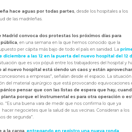
ileña hace aguas por todas partes
, desde los hospitales a los
lud de las madrileñas.
e Madrid convoca dos protestas los próximos días para
 pública
, en una semana en la que hemos conocido que la
puesto per cápita más bajo de todo el país en sanidad. La
prim
 diciembre a las 12 en la puerta del nuevo hospital del 12 
tuación que es vox pópuli entre los trabajadores del hospital y h
do al nuevo hospital está siendo un caos y están aprovech
 concesiones a empresas”, señalan desde el espacio. La situación
ación del material quirúrgico que está provocando equivocaciones 
pánico pensar que con las listas de espera que hay, cuan
planta porque el instrumental es para otra operación o es
io. “Es una buena vara de medir que nos confirma lo que ya
acer negocietes que la salud de sus vecinas. Consideran a los
nos de segunda”.
 a la carga
,
entregando en registro una nueva ronda