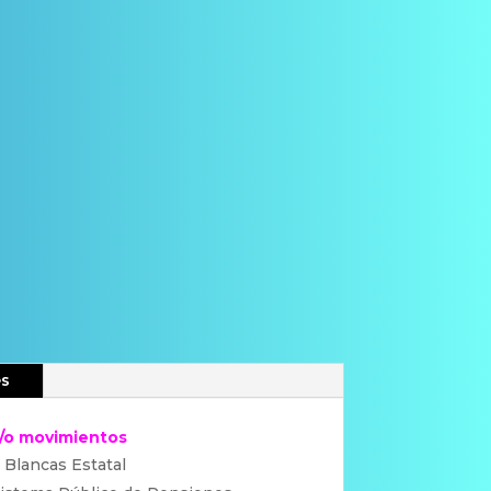
es
y/o movimientos
 Blancas Estatal