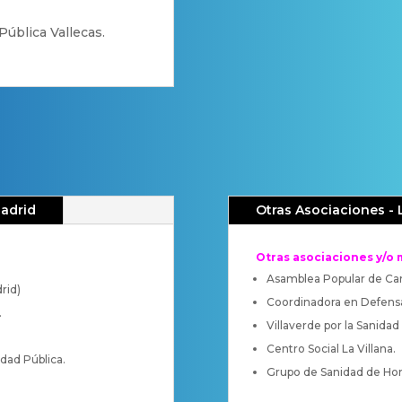
Pública Vallecas.
Madrid
Otras Asociaciones - 
Otras asociaciones y/o
Asamblea Popular de Car
rid)
Coordinadora en Defensa 
.
Villaverde por la Sanidad 
Centro Social La Villana.
dad Pública.
Grupo de Sanidad de Hor