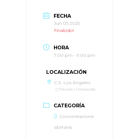
FECHA
Jun 05 2025
Finalizdo!
HORA
7:00 pm - 9:00 pm
LOCALIZACIÓN
C.S. Los Ángeles
C/Totanés 1 (Villaverde)
CATEGORÍA
Concentracione
s&Manis