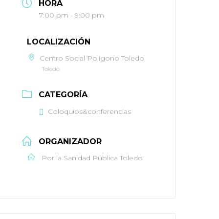
HORA
7:00 pm - 9:00 pm
LOCALIZACIÓN
Centro Social Polígono Toledo
Toledo
CATEGORÍA
Coloquios&conferencias
ORGANIZADOR
Por la Sanidad Pública Toledo