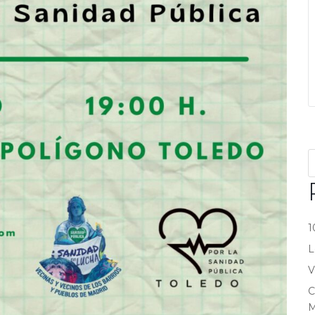
1
L
V
C
M