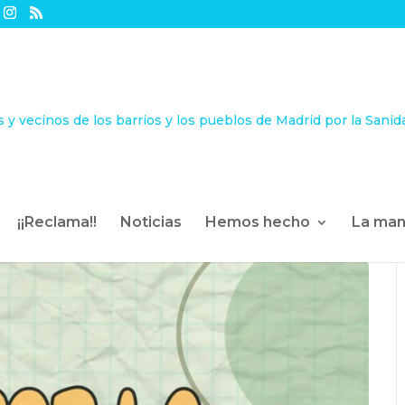
¡¡Reclama!!
Noticias
Hemos hecho
La man