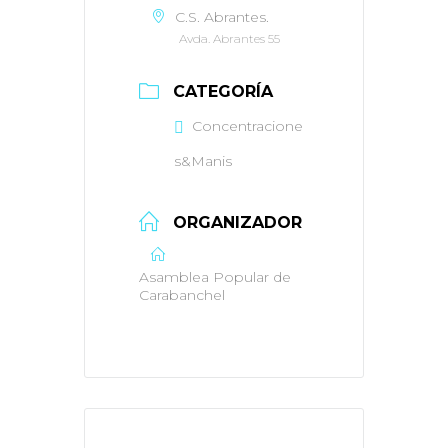
C.S. Abrantes.
Avda. Abrantes 55
CATEGORÍA
Concentracione
s&Manis
ORGANIZADOR
Asamblea Popular de
Carabanchel