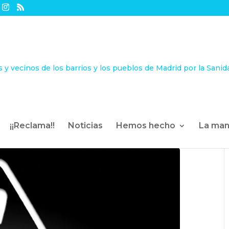
¡¡Reclama!!
Noticias
Hemos hecho
La man