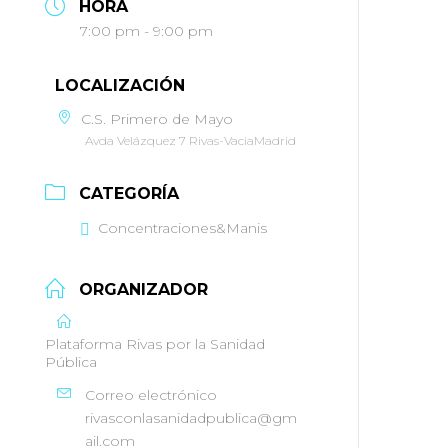
HORA
7:00 pm - 9:00 pm
LOCALIZACIÓN
C.S. Primero de Mayo
Avda Velázquez 7 Rivas-VaciaMadrid
CATEGORÍA
Concentraciones&Manis
ORGANIZADOR
Plataforma Rivas por la Sanidad
Pública
Correo electrónico
rivasconlasanidadpublica@gm
ail.com