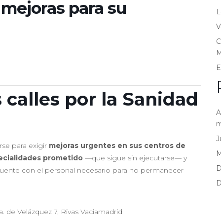
 mejoras para su
L
V
C
M
E
s calles por la Sanidad
A
m
J
rse para exigir
mejoras urgentes en sus centros de
ecialidades prometido
—que sigue sin ejecutarse— y
D
uente con el personal necesario para no permanecer
D
 de Velázquez 7, Rivas Vaciamadrid