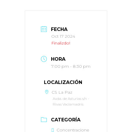
FECHA
Oct 17 2024
Finalizdo!
HORA
7:00 pm - 8:30 pm
LOCALIZACIÓN
CS La Paz
Avda. de Asturias s/n -
Rivas Vaciamadris
CATEGORÍA
Concentracione