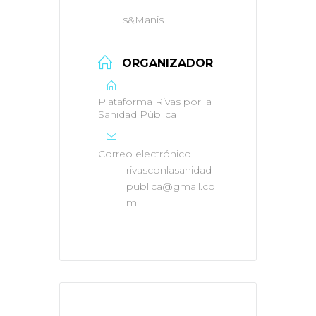
s&Manis
ORGANIZADOR
Plataforma Rivas por la
Sanidad Pública
Correo electrónico
rivasconlasanidad
publica@gmail.co
m