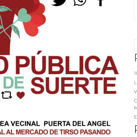
1
L
V
C
M
E