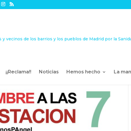
¡¡Reclama!!
Noticias
Hemos hecho
La man