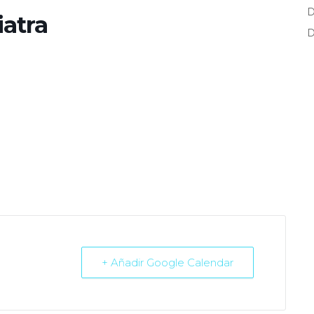
D
iatra
D
+ Añadir Google Calendar