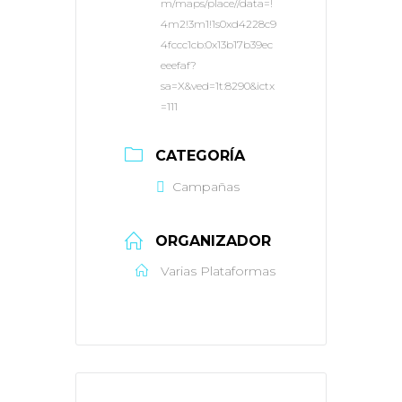
m/maps/place//data=!
4m2!3m1!1s0xd4228c9
4fccc1cb:0x13b17b39ec
eeefaf?
sa=X&ved=1t:8290&ictx
=111
CATEGORÍA
Campañas
ORGANIZADOR
Varias Plataformas