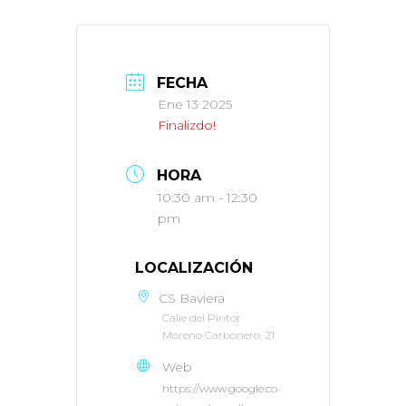
FECHA
Ene 13 2025
Finalizdo!
HORA
10:30 am - 12:30
pm
LOCALIZACIÓN
CS Baviera
Calle del Pintor
Moreno Carbonero, 21
Web
https://www.google.co