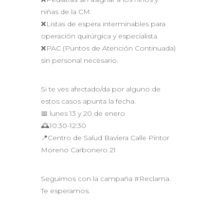
niñas de la CM.
❌Listas de espera interminables para
operación quirúrgica y especialista.
❌PAC (Puntos de Atención Continuada)
sin personal necesario.
Si te ves afectado/da por alguno de
estos casos apunta la fecha.
📅 lunes 13 y 20 de enero
🕰10:30-12:30
📍Centro de Salud Baviera Calle Pintor
Moreno Carbonero 21
Seguimos con la campaña #Reclama.
Te esperamos.