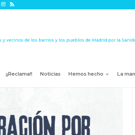
¡¡Reclama!!
Noticias
Hemos hecho
La man