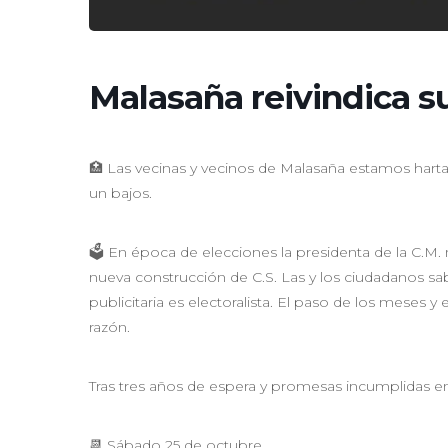
Malasaña reivindica s
🏥 Las vecinas y vecinos de Malasaña estamos harta
un bajos.
🗳️ En época de elecciones la presidenta de la C.M.
nueva construcción de C.S. Las y los ciudadanos 
publicitaria es electoralista. El paso de los meses 
razón.
Tras tres años de espera y promesas incumplidas em
📆 Sábado 25 de octubre.