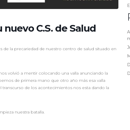
E
u nuevo C.S. de Salud
A
m
J
s de la precariedad de nuestro centro de salud situado en
D
 nos volvió a mentir colocando una valla anunciando la
D
sabemos de primera mano que otro año más esa valla
y el transcurso de los acontecimientos nos esta dando la
pieza nuestra batalla.