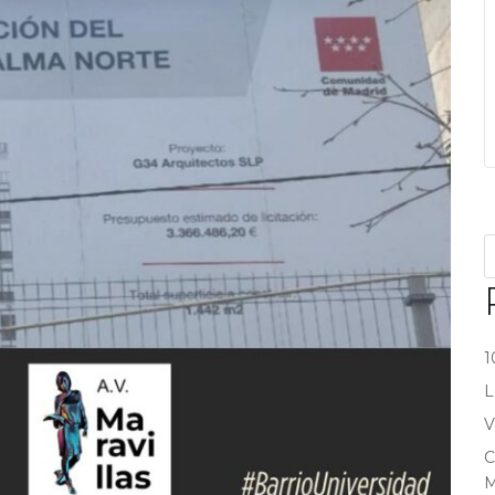
1
L
V
C
M