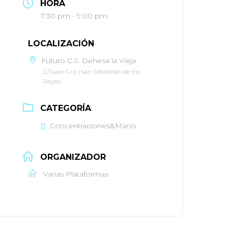
HORA
7:30 pm - 9:00 pm
LOCALIZACIÓN
Futuro C.S. Dehesa la Vieja
C/Juan Gris (San Sebastián de los
Reyes)
CATEGORÍA
Concentraciones&Manis
ORGANIZADOR
Varias Plataformas