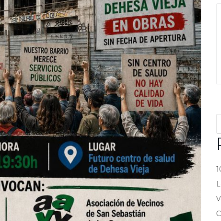
1
L
V
C