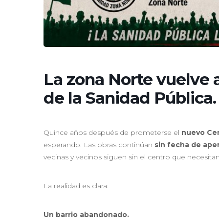
La zona Norte vuelve 
de la Sanidad Pública.
Quince años después de prometerse el
nuevo Cen
esperando. Las obras continúan
sin fecha de ape
vecinas y vecinos siguen sin el centro que necesita
La realidad es clara:
Un barrio abandonado.