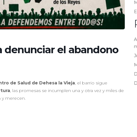
M
E
A
a denunciar el abandono
m
J
D
tro de Salud de Dehesa la Vieja
, el barrio sigue
D
rtura
, las promesas se incumplen una y otra vez y miles de
n y merecen.