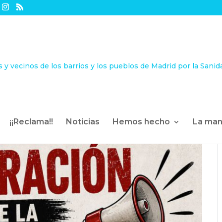
¡¡Reclama!!
Noticias
Hemos hecho
La man