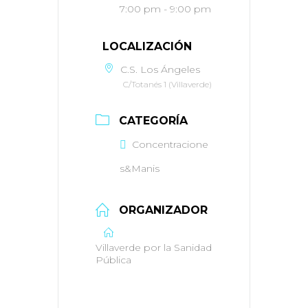
7:00 pm - 9:00 pm
LOCALIZACIÓN
C.S. Los Ángeles
C/Totanés 1 (Villaverde)
CATEGORÍA
Concentracione
s&Manis
ORGANIZADOR
Villaverde por la Sanidad
Pública