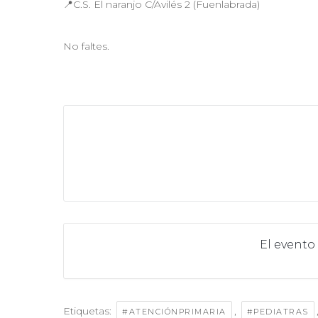
📍C.S. El naranjo C/Avilés 2 (Fuenlabrada)
No faltes.
El evento
Etiquetas:
,
#ATENCIÓNPRIMARIA
#PEDIATRAS