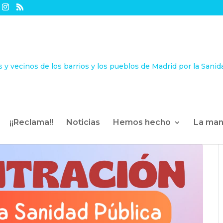
¡¡Reclama!!
Noticias
Hemos hecho
La man