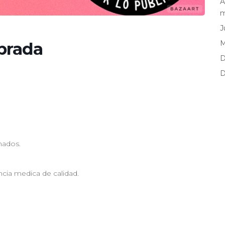
A
m
J
brada
D
D
nados.
ncia medica de calidad.