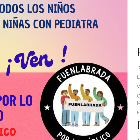
1
L
V
C
M
E