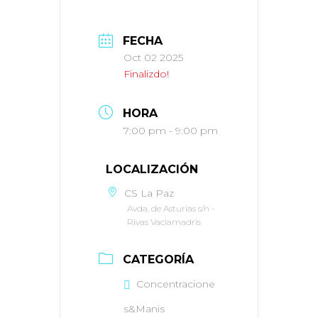
FECHA
Oct 02 2025
Finalizdo!
HORA
7:00 pm - 9:00 pm
LOCALIZACIÓN
CS La Paz
Avda. de Asturias s/n -
Rivas Vaciamadris
CATEGORÍA
Concentracione
s&Manis