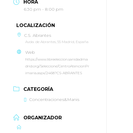
HORA
6:30 pm - 8:00 pm
LOCALIZACIÓN
C.S. Abrantes
Avda. de Abrantes, 55 Madrid, España
Web
https://www.libreeleccion.sanidadma
drid.org/Seleccione/CentroAtencionPr
imaria.aspx/2468?CS-ABRANTES
CATEGORÍA
Concentraciones&Manis
ORGANIZADOR