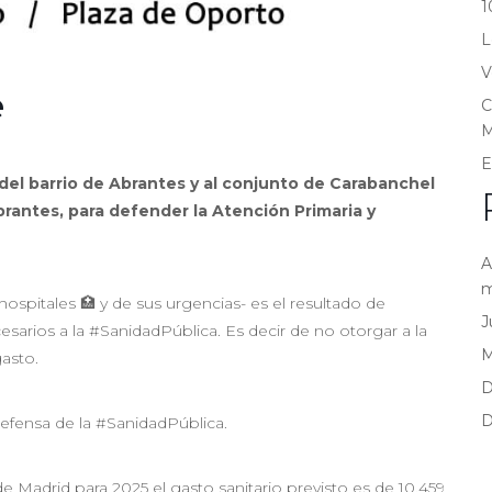
1
L
V
e
C
M
E
del barrio de Abrantes y al conjunto de Carabanchel
rantes, para defender la Atención Primaria y
A
m
ospitales 🏥 y de sus urgencias- es el resultado de
J
cesarios a la #SanidadPública. Es decir de no otorgar a la
gasto.
D
D
efensa de la #SanidadPública.
Madrid para 2025 el gasto sanitario previsto es de 10.459