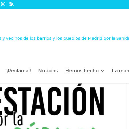
¡¡Reclama!!
Noticias
Hemos hecho
La man