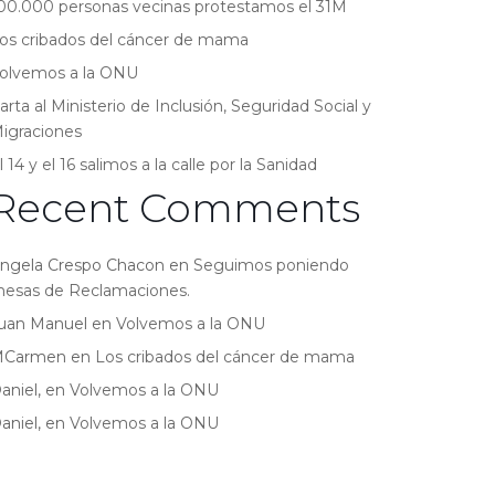
00.000 personas vecinas protestamos el 31M
os cribados del cáncer de mama
olvemos a la ONU
arta al Ministerio de Inclusión, Seguridad Social y
igraciones
l 14 y el 16 salimos a la calle por la Sanidad
Recent Comments
ngela Crespo Chacon
en
Seguimos poniendo
esas de Reclamaciones.
uan Manuel
en
Volvemos a la ONU
MCarmen
en
Los cribados del cáncer de mama
aniel,
en
Volvemos a la ONU
aniel,
en
Volvemos a la ONU