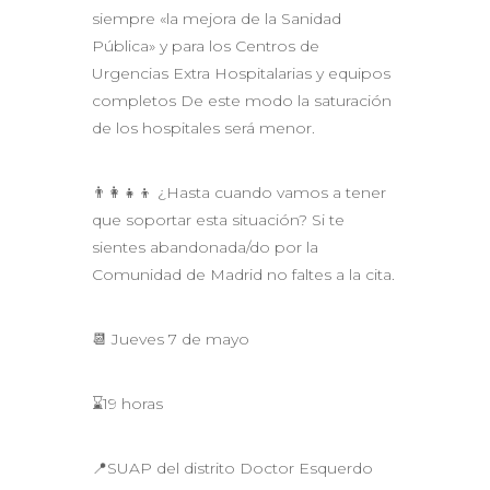
siempre «la mejora de la Sanidad
Pública» y para los Centros de
Urgencias Extra Hospitalarias y equipos
completos De este modo la saturación
de los hospitales será menor.
👨‍👩‍👧‍👦 ¿Hasta cuando vamos a tener
que soportar esta situación? Si te
sientes abandonada/do por la
Comunidad de Madrid no faltes a la cita.
📆 Jueves 7 de mayo
⌛19 horas
📍SUAP del distrito Doctor Esquerdo