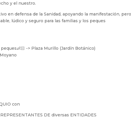
echo y el nuestro.
ctivo en defensa de la Sanidad, apoyando la manifestación, per
e, lúdico y seguro para las familias y los peques
:
‍👦 y peques👶🏻 -> Plaza Murillo (Jardín Botánico)
a Moyano
QUIO con
Y REPRESENTANTES DE diversas ENTIDADES