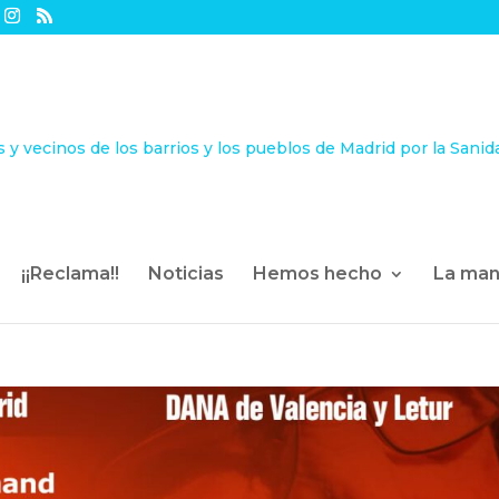
¡¡Reclama!!
Noticias
Hemos hecho
La man