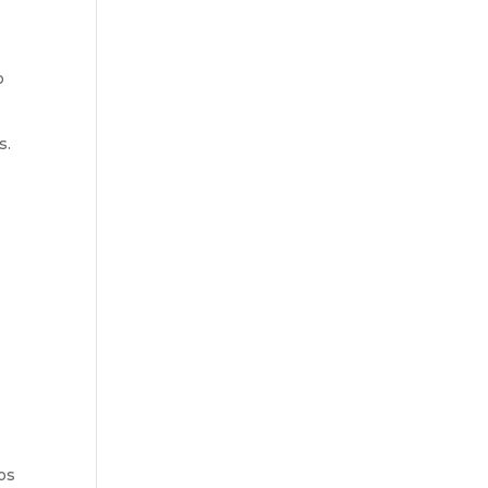
o
s.
os