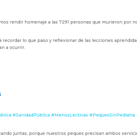
remos rendir homenaje a las 7291 personas que murieron por n
recordar lo que paso y reflexionar de las lecciones aprendida
n a ocurrir.
s
blica
#SanidadPública
#MenosLectivas
#PequesSinPediatra
icando juntas, porque nuestros peques precisan ambos servici