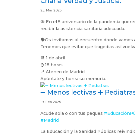
Charla Verdad y Justicia.
25, Mar 2025
🦠 En el 5 aniversario de la pandemia que
recibir la asistencia sanitaria adecuada.
🗣Os invitamos al encuentro donde vamos a 
Tenemos que evitar que tragedias así vuelva
📆 1 de abril
⌚ 18 horas
📍 Ateneo de Madrid.
Apúntate y honra su memoria.
➖ Menos lectivas ➕ Pediatra
19, Feb 2025
Acude sola o con tus peques
#EducaciónPú
#Madrid
La Educación y la Sanidad Públicas reivind