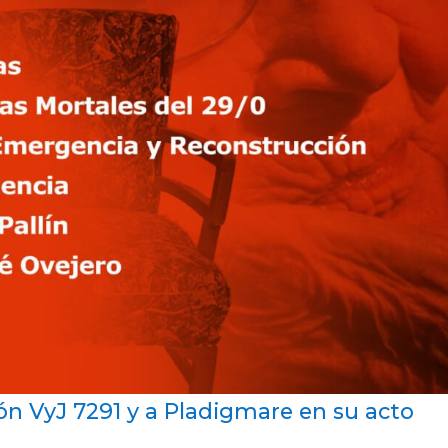
n VyJ 7291 y a Pladigmare en su acto