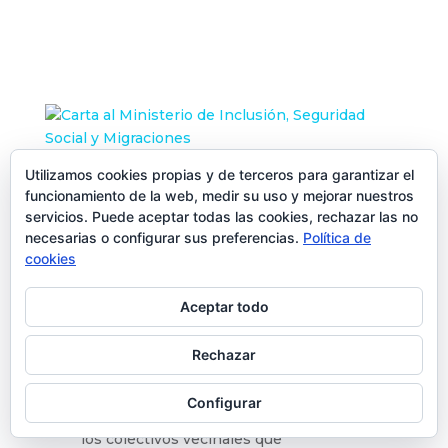
Utilizamos cookies propias y de terceros para garantizar el
Carta al Ministerio de Inclusión, Seguridad
funcionamiento de la web, medir su uso y mejorar nuestros
Social y Migraciones
servicios. Puede aceptar todas las cookies, rechazar las no
23, Dic 2024
|
Otros
necesarias o configurar sus preferencias.
Política de
cookies
Aceptar todo
Sra. Ministra:
Rechazar
Nos dirigimos a usted desde Vecinas y
Vecinos de Barrios y Pueblos de
Configurar
Madrid, espacio en el que se agrupan
los colectivos vecinales que