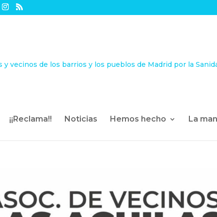
¡¡Reclama!!
Noticias
Hemos hecho
La man