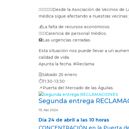
🧍🏾‍♀️🧍🏾‍♂️Desde la Asociación de Vecinos 
médica sigue afectando a nuestras vecinas 
💰La falta de recursos económicos.
🧑🏽‍⚕️Carencia de personal médico.
🏥Las urgencias cerradas.
Esta situación nos puede llevar a un aumen
calidad de vida.
Apunta la fecha. #Reclama
🗒Sábado 25 enero.
⏱️11:30-13:30
📌Puerta del Mercado de las Águilas.
Segunda entrega RECLAMA
19, Abr 2024
Día 24 de abril a las 10 horas
CONCENTRACIÓN en la Puerta de