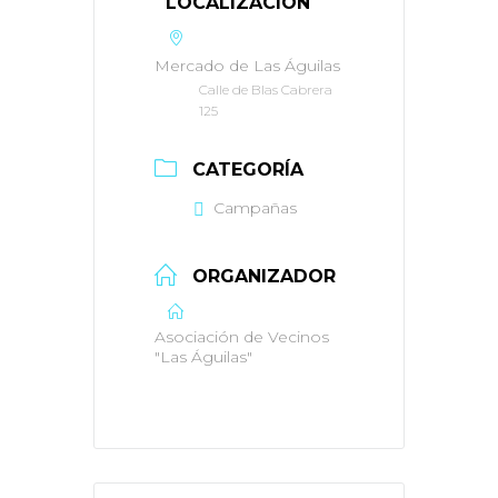
LOCALIZACIÓN
Mercado de Las Águilas
Calle de Blas Cabrera
125
CATEGORÍA
Campañas
ORGANIZADOR
Asociación de Vecinos
"Las Águilas"