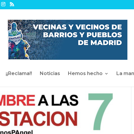
¡¡Reclama!!
Noticias
Hemos hecho
La man