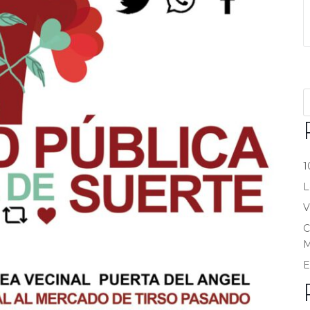
1
L
V
C
M
E